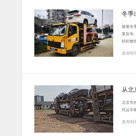
冬季
随着冬
复杂等
轻松愉快。 一、了解汽车托运的优势 省时省力：无需亲自驾驶，节省时间和精力，让您的旅途更加
完善的运输设
发布时间
缚。 价格合理：相对于自驾出行，汽车托运费用更为合理，且大多包含保险费用，无需额外购买。 二、选择优质的汽车托运公司 查询资质：在选择
汽车托运
时，要对其报价进行比
价：查看客户
间，以便公司安排合适的车位
从北
同：与托运公司签
和合同约定，安
北京市
确保车辆无损。 总之，在冬季旅游出行时选择汽车托运是一种明智的选
托运车
省力、
好时光
发布时间