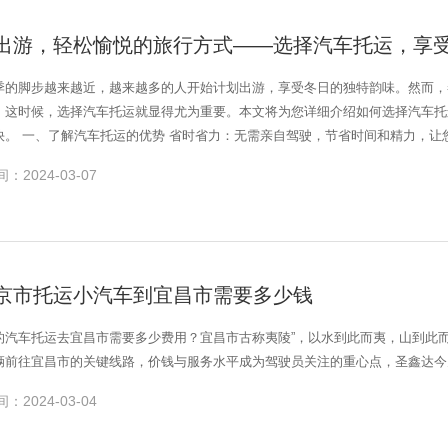
出游，轻松愉悦的旅行方式——选择汽车托运，享
季的脚步越来越近，越来越多的人开始计划出游，享受冬日的独特韵味。然而，
。这时候，选择汽车托运就显得尤为重要。本文将为您详细介绍如何选择汽车托
轻松愉悦。 安全可靠：专业的汽车托运公司具备
备和严格的管理制度，能够确保您的爱车安全、稳定地到达目的地。 灵活自由：托运期间，您可以在旅途中自由安排行程，不受车辆束
：2024-03-07
公司时，首先要了解其资质和信誉度。查看公司的营业执照、道路运输许可证等相关证件，确保其
较，选择性价比高的公司。 服务质量：了解公司的服务态度、专业水平和服务质量，选择能够提供优质服务的公司。 口碑评
的评价和反馈，了解公司的信誉度和口碑，选择口碑良好的公司。 三、汽车托运流程 提前预约：提前联系汽车托运公司，预约托运时
和人员。 车辆检查：在托运前，对车辆进行全面检查，包括外观、内饰、油量、水量等，确保车辆状态良好。 签订合
京市托运小汽车到宜昌市需要多少钱
订正式的运输合同，明确双方的权利和义务。 支付费用：根据合同约定，支付相应的托运费。 车辆运输：托运公司会根据您的需求
排合适的车辆将您的车辆安全、稳定地运送到目的地。 到达验收：在车辆到达目的地后，您可以前往托运公司指定的地点进行验收，
的汽车托运去宜昌市需要多少费用？宜昌市古称夷陵”，以水到此而夷，山到此而
择。通过选择优质的汽车托运公司，并了解其优势和流程，您可以享受到省心
辆前往宜昌市的关键线路，价钱与服务水平成为驾驶员关注的重心点，圣鑫达今
安全可靠、灵活自由的旅行方式。同时，合理的价格和节省的时间也将为您的旅
吧！
：2024-03-04