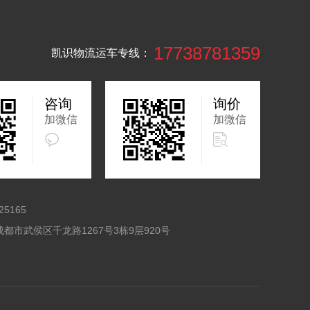
17738781359
凯识物流运车专线：
咨询
询价
加微信
加微信
25165
都市武侯区千龙路1267号3栋9层920号