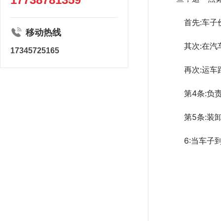
首先:车
移动热线
其次:在
17345725165
再次:运
第4条:
第5条:
6:当车