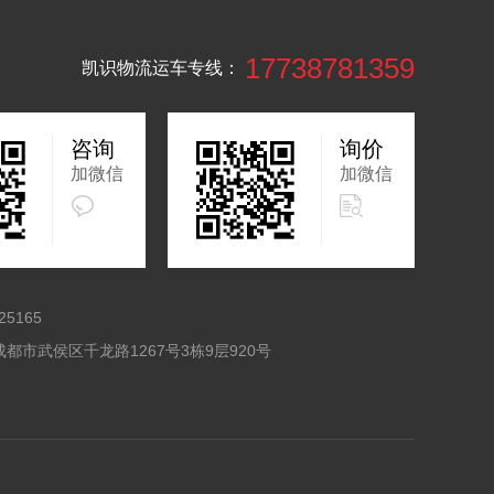
17738781359
凯识物流运车专线：
咨询
询价
加微信
加微信
25165
都市武侯区千龙路1267号3栋9层920号