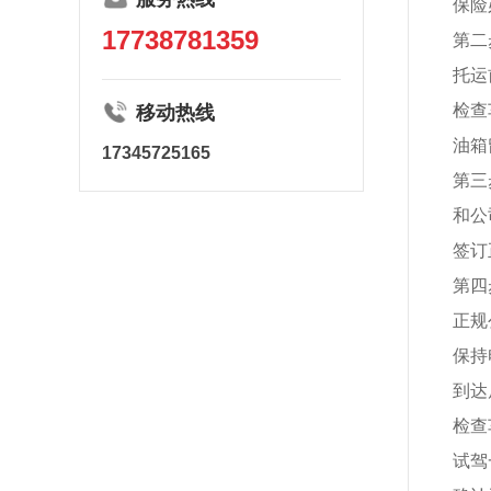
保险
17738781359
第二
托运
检查
移动热线
油箱
17345725165
第三
和公
签订
第四
正规
保持
到达
检查
试驾